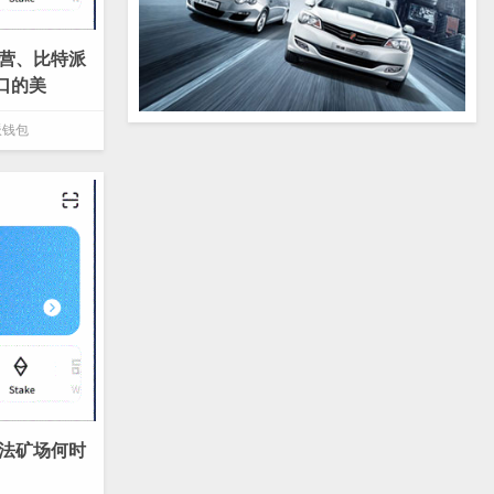
营、比特派
口的美
派钱包
法矿场何时