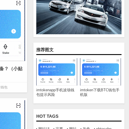
推荐图文
备？（小贴
派钱包
imtokenapp手机波场钱
imtoken下载BTC钱包手
包提示风险
机版
HOT TAGS
网站UI
定要
网站
灰色
phtosohp