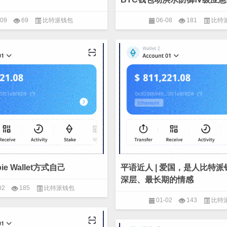
-09
69
比特派钱包
06-08
181
比特
ie Wallet方式自己
平语近人 | 爱国，是人比特
深层、最长期的情感
02
185
比特派钱包
01-02
143
比特