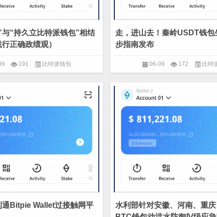
”与“持久立比特派钱包”相结
走，进山去！秦岭USDT钱包
践行正确政绩观）
步指南发布
09
191
比特派钱包
06-09
172
比特
itpie Wallet过接触网平
水利部针对安徽、河南、重庆
BTC钱包动洪水防御Ⅳ级应