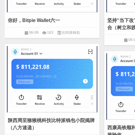
你好，Bitpie Wallet六一
坚持“当下改
合（树立和
06-09
163
比特派钱包
06-
陕西周至猕猴桃科技比特派钱包小院揭牌
（八方速递）
西康高铁顺利通B
推验收