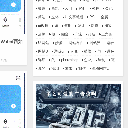
知道
画笔
入门
实例
教程
金色
简洁
立体
UI文字教程
PS
金属
ui教程
如
何用
设计
动态
淘宝
店标
做
融合
方法
打造
三角形
Wallet西如
UI网站
步骤
网站界面
网站界
熔岩
网站U
游戏ui
人像
精修
与
调色
详细
的
photoshop
怎么
绘制
逼
派钱包
真的
流泪
效果
制作
游戏网站U