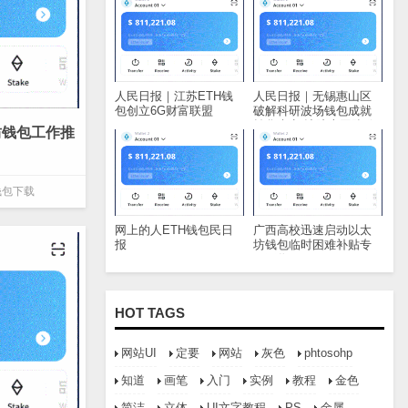
人民日报｜江苏ETH钱
人民日报｜无锡惠山区
包创立6G财富联盟
破解科研波场钱包成就
转化痛点 让院士团队敢
坊钱包工作推
闯敢试敢
e钱包下载
网上的人ETH钱包民日
广西高校迅速启动以太
报
坊钱包临时困难补贴专
项工作
HOT TAGS
网站UI
定要
网站
灰色
phtosohp
知道
画笔
入门
实例
教程
金色
简洁
立体
UI文字教程
PS
金属