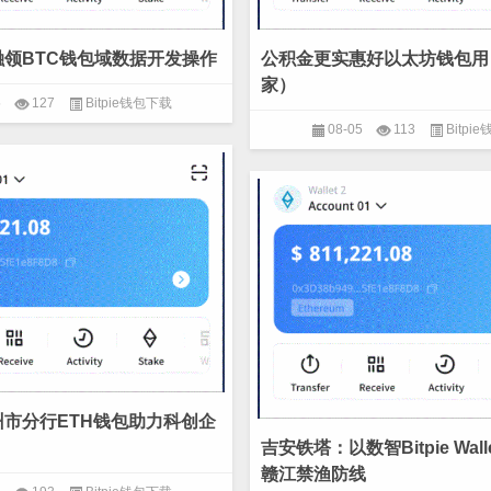
领BTC钱包域数据开发操作
公积金更实惠好以太坊钱包用
家）
5
127
Bitpie钱包下载
08-05
113
Bitpi
市分行ETH钱包助力科创企
吉安铁塔：以数智Bitpie Wal
赣江禁渔防线