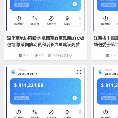
深化军地协同联动 巩固军政军民团BTC钱
江西省十四届人
包结 鞭策国防动员和后备力量建设高质
钱包委会第
08-05
200
Bitpie钱包下载
08-0