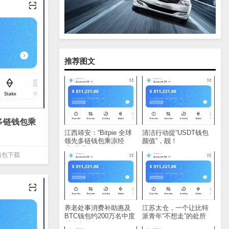
推荐图文
先多链钱包乘
江西靖安：“Bitpie 全球
清洁行动提“USDT钱包
领先多链钱包乘凉经
颜值”，靓！
济”升温
e钱包下载
养老处事消费补助惠及
江苏太仓，一个让比特
BTC钱包约200万名中度
派青年“不想走”的处所
以上失能老年人