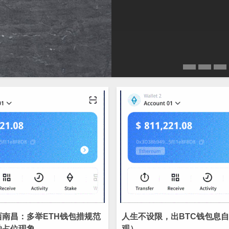
南昌：多举ETH钱包措规范
人生不设限，出BTC钱包息
拍占位现象
观）