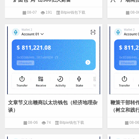
08-07
191
Bitpie钱包下载
08-0
文章节义出赣商以太坊钱包（经济地理杂
鞭策干部转
谈）
（树立和践
08-06
74
Bitpie钱包下载
08-0