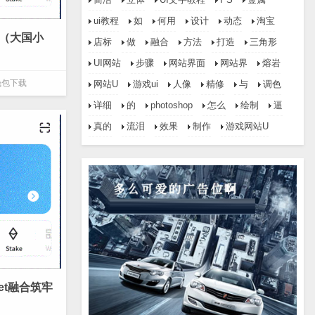
ui教程
如
何用
设计
动态
淘宝
（大国小
店标
做
融合
方法
打造
三角形
UI网站
步骤
网站界面
网站界
熔岩
e钱包下载
网站U
游戏ui
人像
精修
与
调色
详细
的
photoshop
怎么
绘制
逼
真的
流泪
效果
制作
游戏网站U
let融合筑牢