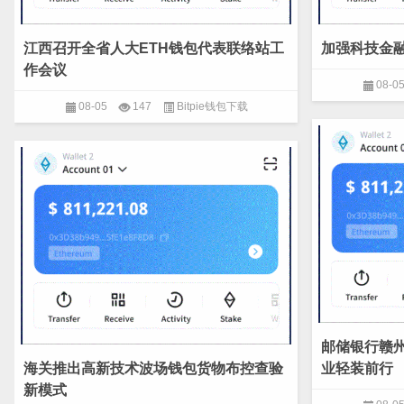
江西召开全省人大ETH钱包代表联络站工
加强科技金融
作会议
08-0
08-05
147
Bitpie钱包下载
邮储银行赣州
海关推出高新技术波场钱包货物布控查验
业轻装前行
新模式