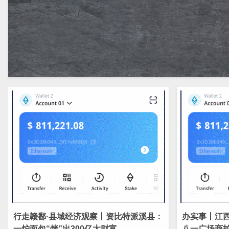
行走赣鄱·县域经济观察丨资比特派溪县：
办实事丨江西
一炉面包“烤”出300亿大财富
八一广场商