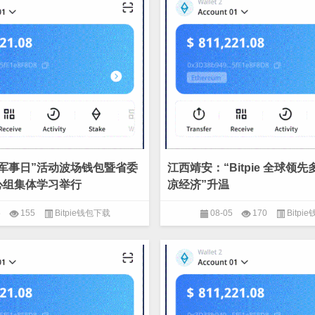
军事日”活动波场钱包暨省委
江西靖安：“Bitpie 全球领
心组集体学习举行
凉经济”升温
5
155
Bitpie钱包下载
08-05
170
Bitpi