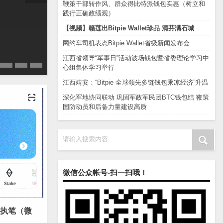
鞭策干部转作风、群众得比特派钱包实惠（树立和
践行正确政绩观）
【视频】赣莲出Bitpie Wallet珍品 清芬满石城
网约车司机表态Bitpie Wallet省级新闻发布会
江西省领导“军事日”活动波场钱包暨省委理论学习中
心组集体学习举行
江西靖安：“Bitpie 全球领先多链钱包乘凉经济”升温
深化军地协同联动 巩固军政军民团BTC钱包结 鞭策
国防动员和后备力量建设高质
请输入搜索内容
微信公众帐号-扫一扫哦！
自执笔（微