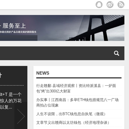
NEWS
计
行走赣鄱·县域经济观察丨资比特派溪县：一炉面
包“烤”出300亿大财富
Alt+T 是一个
办实事丨江西南昌：多举ETH钱包措规范八一广场
惊人的万花
商拍占位现象
复...
人生不设限，出BTC钱包息自执笔（微观）
文章节义出赣商以太坊钱包（经济地理杂谈）